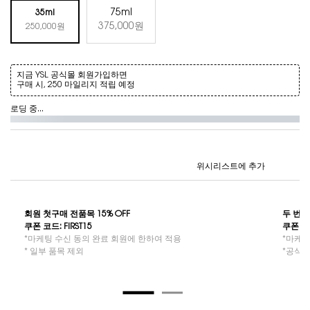
용량 제품 선택
75ml
35ml
Selected
, 2 of 2
375,000원
Selected
, 1 of 2
250,000원
지금 YSL 공식몰 회원가입하면
구매 시, 250 마일리지 적립 예정
로딩 중...
위시리스트에 추가
회원 첫구매 전품목 15% OFF​
두 번째
쿠폰 코드: FIRST15​​
쿠폰 코드
*마케팅 수신 동의 완료 회원에 한하여 적용
*마케팅
* 일부 품목 제외
*공식몰