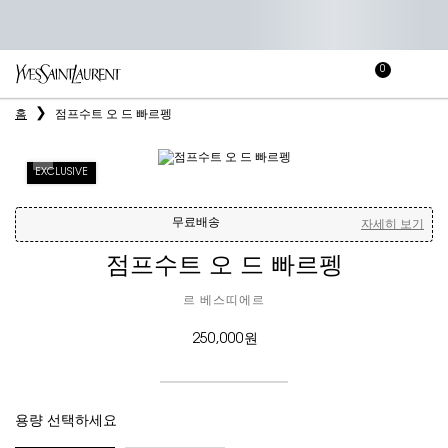
0
장
장바
바
메인 콘텐츠
홈
점프수트 오 드 빠르펭
구
니
EXCLUSIVE
무료배송
자세히 보기
점프수트 오 드 빠르펭
르 베스띠에르
250,000원
용량 선택하세요