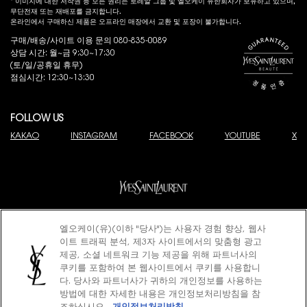
* 이미지에 대한 저작권 등 모든 권리는 로레알 그룹 및 엘오케이 유한회사가 보유하고 있으며,
무단전재 또는 재배포를 금지합니다.
온라인에서 구매하신 제품은 오프라인 매장에서 교환 및 포장이 불가합니다.
구매/배송/사이트 이용 문의 080-835-0089
상담 시간: 월~금 9:30~17:30
(토/일/공휴일 휴무)
점심시간: 12:30~13:30
FOLLOW US
KAKAO
INSTAGRAM
FACEBOOK
YOUTUBE
X
엘오케이(유)(이하 "당사")는 사용자 경험 향상, 웹사
© 2025 YSL Beauty
이트 트래픽 분석, 제3자 사이트에서의 맞춤형 광고
제이피모간 체이스은행 구매안전 서비스(채무지급보증)
고객님은 안전거래를 위해 현금 결제한 금액에 대해 저희 쇼핑몰에서 가입한 제이피
제공, 소셜 네트워크 기능 제공을 위해 파트너사의
모간 체이스은행 구매안전서비스
(지급보증서)
를 이용하실 수 있습니다.
쿠키를 포함하여 본 웹사이트에서 쿠키를 사용합니
이용약관
개인정보처리방침
쿠키정책
다. 당사와 파트너사가 귀하의 개인정보를 사용하는
사업자명: 엘오케이(유) 대표: 로드리고 알바로 레벨로 피자로
방법에 대한 자세한 내용은 개인정보처리방침을 참
사업자 등록번호: 220-81-73483
(사업자정보 확인)