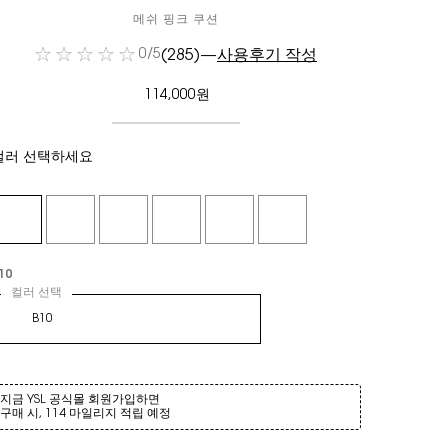
메쉬 핑크 쿠션
(285)
—
사용후기 작성
0/5
114,000원
컬러 선택하세요
Selected
B10, 1 of 6
Selected
B20, 2 of 6
Selected
B25, 3 of 6
Selected
B30, 4 of 6
Selected
BR10, 5 of 6
Selected
BR20, 6 of 6
컬러 선택
10
컬러 선택
옵션 선택
B10
지금 YSL 공식몰 회원가입하면
구매 시, 114 마일리지 적립 예정