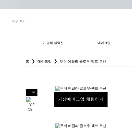
매장 찾기
이 달의 셀렉션
메이크업
메인 콘텐츠
홈
메이크업
뚜쉬 에끌라 글로우-팩트 쿠션
BEST
가상메이크업 체험하기
뚜쉬 에끌라 