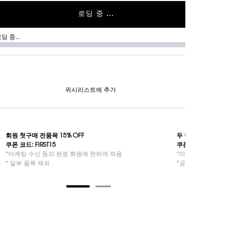
로딩 중 ...
딩 중...
위시리스트에 추가
회원 첫구매 전품목 15% OFF​
두 번째 구매 특별
쿠폰 코드: FIRST15​​
쿠폰 코드: 2NDYSL
*마케팅 수신 동의 완료 회원에 한하여 적용
*마케팅 수신 동의 
* 일부 품목 제외
*공식몰 두 번째 