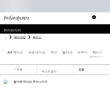
0
장
장바
바
메인 콘텐츠
구
하이라이터
니
...
메이크업
페이스
All 페이스
파운데이션
쿠션
블러셔
파우더
하이라이터
1 제품
정렬
FILTER MENU