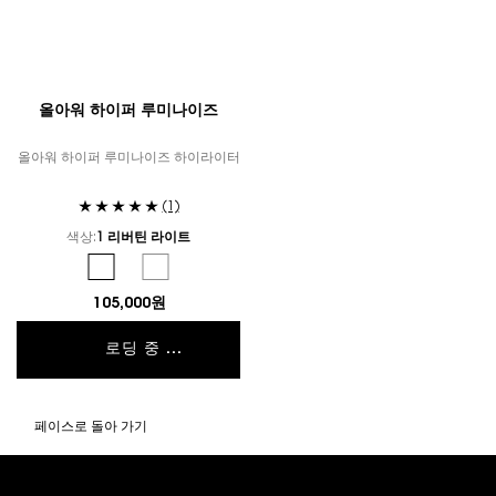
올아워 하이퍼 루미나이즈
올아워 하이퍼 루미나이즈 하이라이터
(1)
색상:
1 리버틴 라이트
컬러 선택
Selected
1 리버틴 라이트 color for 올아워 하이퍼 루미나이즈, 1 of 2
Selected
3 로지 샌드 color for 올아워 하이퍼 루미나이즈, 2 of 2
105,000원
로딩 중 ...
페이스로 돌아 가기
푸터 내비게이션