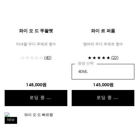
와이 오 드 뚜왈렛
와이 르 퍼퓸
미네랄 우디 푸제르 향수
앰버리 우디 푸제르 향수
(40)
(20)
용량 선택
148,000원
145,000원
로딩 중 ...
로딩 중 ...
NEW