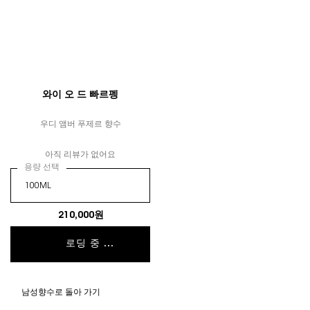
와이 오 드 빠르펭
우디 앰버 푸제르 향수
아직 리뷰가 없어요
용량 선택
210,000원
로딩 중 ...
남성향수로 돌아 가기