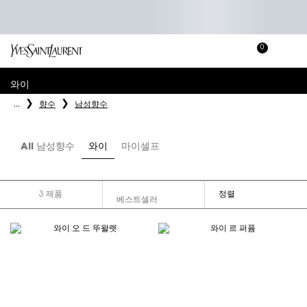
0
장
장바
바
메인 콘텐츠
구
와이
니
...
향수
남성향수
All 남성향수
와이
마이셀프
3 제품
정렬
FILTER MENU