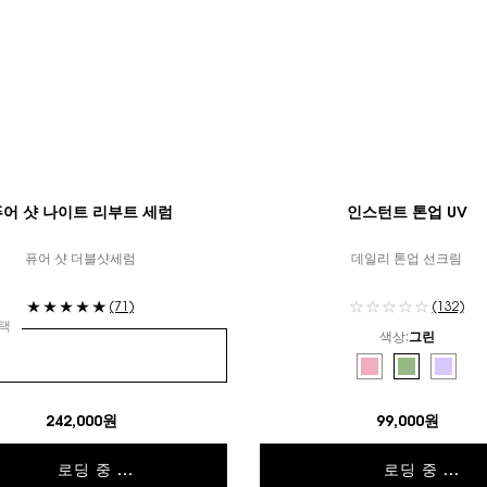
퓨어 샷 나이트 리부트 세럼
인스턴트 톤업 UV
퓨어 샷 더블샷세럼
데일리 톤업 선크림
(71)
(132)
택
색상:
그린
컬러 선택
Selected
로지 color for 인스턴
Selected
그린 color fo
Select
라벤더 c
242,000원
99,000원
로딩 중 ...
로딩 중 ...