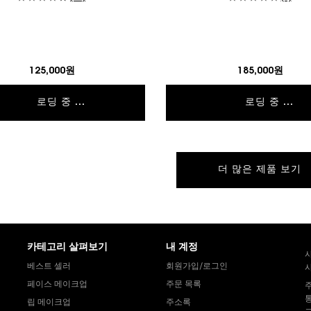
125,000원
185,000원
로딩 중 ...
로딩 중 ...
더 많은 제품 보기
카테고리 살펴보기
내 계정
베스트 셀러
회원가입/로그인
사
페이스 메이크업
주문 목록
통
립 메이크업
주소록