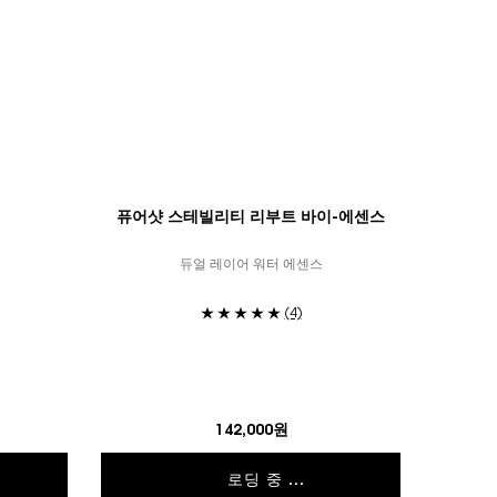
퓨어샷 스테빌리티 리부트 바이-에센스
듀얼 레이어 워터 에센스
(4)
트 톤업 UV, 1 of 3
r 인스턴트 톤업 UV, 2 of 3
ed
olor for 인스턴트 톤업 UV, 3 of 3
142,000원
로딩 중 ...