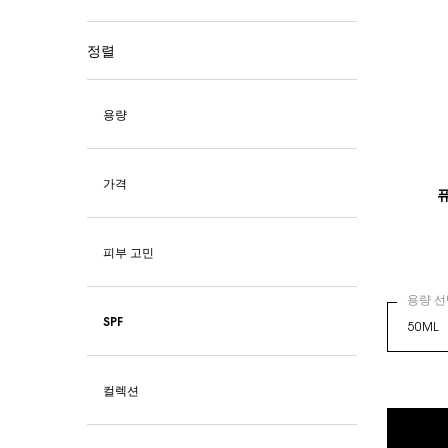
정렬
용량
가격
피부 고민
용량 선
SPF
컬렉션