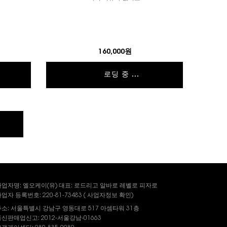
160,000원
로딩 중 ...
사업자명: 엘오케이(유) 대표: 로드리고 알바로 레벨로 피자로
업자 등록번호: 220-81-73483 (
사업자정보
확인)
주소: 서울특별시 강남구 영동대로 517 아셈타워 31층
신판매업신고: 2012-서울강남-01663