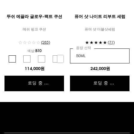
뚜쉬 에끌라 글로우-팩트 쿠션
퓨어 샷 나이트 리부트 세럼
메쉬 핑크 쿠션
퓨어 샷 더블샷세럼
(285)
(71)
용량 선택
색상:
B10
컬러 선택
Selected
B10 color for 뚜쉬 에끌라 글로우-팩트 쿠션, 1 of 6
Selected
B20 color for 뚜쉬 에끌라 글로우-팩트 쿠션, 2 of 6
Selected
B25 color for 뚜쉬 에끌라 글로우-팩트 쿠션, 3 of 6
Selected
B30 color for 뚜쉬 에끌라 글로우-팩트 쿠션, 4 of 
Selected
BR10 color for 뚜쉬 에끌라 글로우-팩트 쿠
Selected
BR20 color for 뚜쉬 에끌라 글
114,000원
242,000원
로딩 중 ...
로딩 중 ...
푸터 내비게이션
고객 서비스