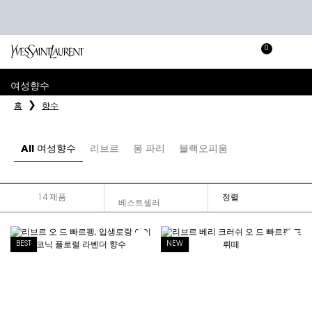
0
장
장바
바
메인 콘텐츠
구
여성향수
니
홈
향수
All 여성향수
리브르
몽 파리
블랙오피움
14 제품
정렬
FILTER MENU
BEST
NEW