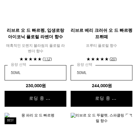
리브르 오 드 빠르펭, 입생로랑
리브르 베리 크러쉬 오 드 빠르펭
아이코닉 플로럴 라벤더 향수
프뤼떼
매혹적인 오렌지 블라썸의 플로럴 라
프루티 플로럴 향수
벤더 향수
(112)
(20)
용량 선택
용량 선택
230,000원
244,000원
로딩 중 ...
로딩 중 ...
BEST