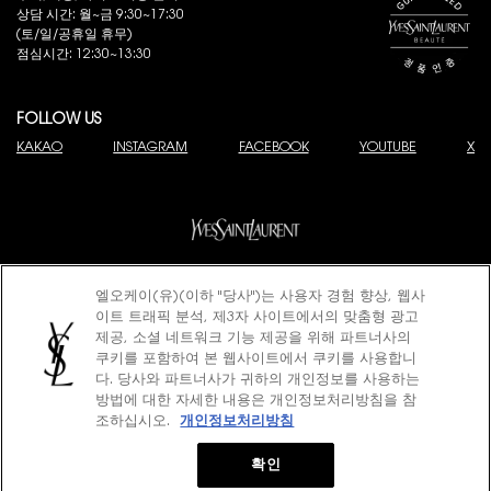
상담 시간: 월~금 9:30~17:30
(토/일/공휴일 휴무)
점심시간: 12:30~13:30
FOLLOW US
KAKAO
INSTAGRAM
FACEBOOK
YOUTUBE
X
엘오케이(유)(이하 "당사")는 사용자 경험 향상, 웹사
© 2025 YSL Beauty
이트 트래픽 분석, 제3자 사이트에서의 맞춤형 광고
제이피모간 체이스은행 구매안전 서비스(채무지급보증)
고객님은 안전거래를 위해 현금 결제한 금액에 대해 저희 쇼핑몰에서 가입한 제이피
제공, 소셜 네트워크 기능 제공을 위해 파트너사의
모간 체이스은행 구매안전서비스
(지급보증서)
를 이용하실 수 있습니다.
쿠키를 포함하여 본 웹사이트에서 쿠키를 사용합니
이용약관
개인정보처리방침
쿠키정책
다. 당사와 파트너사가 귀하의 개인정보를 사용하는
사업자명: 엘오케이(유) 대표: 로드리고 알바로 레벨로 피자로
방법에 대한 자세한 내용은 개인정보처리방침을 참
사업자 등록번호: 220-81-73483
조하십시오.
개인정보처리방침
(사업자정보 확인)
주소: 서울특별시 강남구 영동대로 517 아셈타워 31층
통신판매업신고: 2012-서울강남-01663
고객케어센터: 080-835-0089
확인
© 2023 Yves Saint Laurent Cosmetics. All rights reserved.