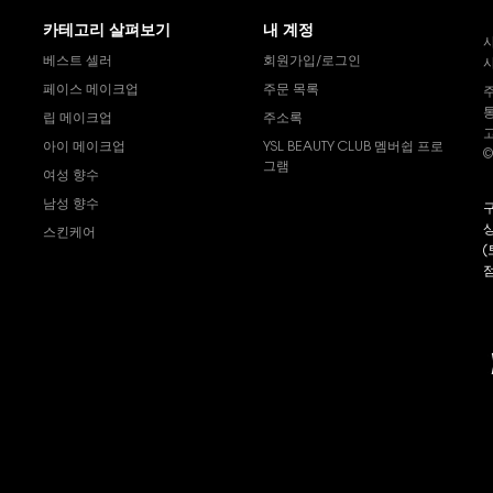
카테고리 살펴보기
내 계정
베스트 셀러
회원가입/로그인
사
페이스 메이크업
주문 목록
통
립 메이크업
주소록
고
아이 메이크업
YSL BEAUTY CLUB 멤버쉽 프로
©
그램
여성 향수
남성 향수
구
상
스킨케어
(
s
점