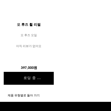
오 후즈 휠 리필
오 후즈 오일
아직 리뷰가 없어요
397,000원
로딩 중 ...
제품 유형별로 돌아 가기
푸터 내비게이션