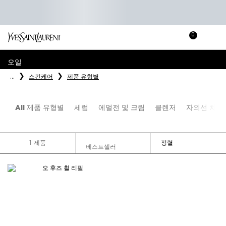
0
장
장바
바
메인 콘텐츠
구
오일
니
...
스킨케어
제품 유형별
All 제품 유형별
세럼
에멀전 및 크림
클렌저
자외선 차단
1 제품
정렬
FILTER MENU