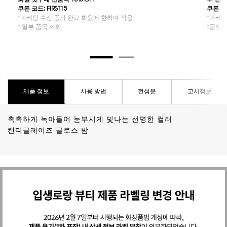
회원 첫구매 전품목 15% OFF​
두 번째
쿠폰 코드: FIRST15​​
쿠폰 코드
*마케팅 수신 동의 완료 회원에 한하여 적용
*마케팅
* 일부 품목 제외
*공식몰
PDP Tabs
제품 정보
사용 방법
전성분
고시정보
촉촉하게 녹아들어 눈부시게 빛나는 선명한 컬러
캔디글레이즈 글로스 밤
리치컨텐츠(안내문)