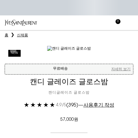
0
장
장바
바
메인 콘텐츠
홈
신제품
구
니
NEW
무료배송
자세히 보기
캔디 글레이즈 글로스밤
캔디글레이즈 글로스밤
(395)
—
사용후기 작성
4.9/5
57,000원