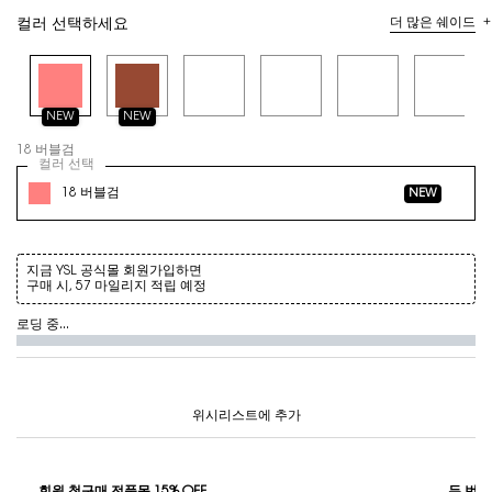
더 많은 쉐이드
컬러 선택하세요
Selected
18 버블검, 1 of 13
Selected
19 솔티드 카라멜, 2 of 13
Selected
16 워터멜론 하이, 3 of 13
Selected
17 스트로베리 클라우드, 4 of 13
Selected
44 누드 라발리에, 5 of 1
Selected
13 플래싱 로제
NEW
NEW
컬러 선택
18 버블검
컬러 선택
옵션 선택
18 버블검
NEW
지금 YSL 공식몰 회원가입하면
구매 시, 57 마일리지 적립 예정
로딩 중...
위시리스트에 추가