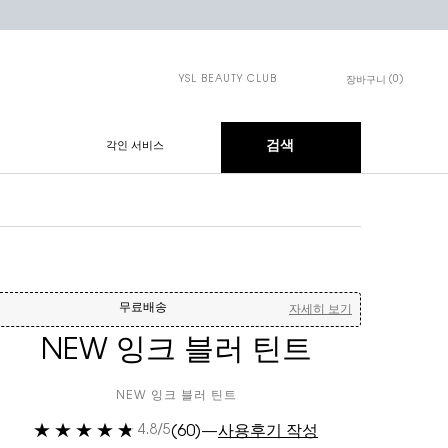
YSL BEAUTY CLUB
0
장바구니
장바구니 - 0개 제품
검색
각인 서비스
무료배송
자세히 보기
NEW 잉크 블러 틴트
NEW 잉크 블러 틴트
(60)
—
사용후기 작성
4.8/5