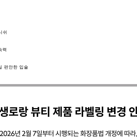
니쉬
속력
일 편안한 입술