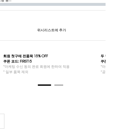
딩 중...
위시리스트에 추가
회원 첫구매 전품목 15% OFF​
두 번째 구매 특별
쿠폰 코드: FIRST15​​
쿠폰 코드: 2NDYSL
*마케팅 수신 동의 완료 회원에 한하여 적용
*마케팅 수신 동의 
* 일부 품목 제외
*공식몰 두 번째 