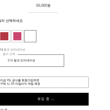
55,000원
컬러 선택하세요
Selected
220 스트로베리 쓰릴, 1 of 3
Selected
222 스피닝 푸시아, 2 of 3
Selected
216 핑크 도미네이션, 3 of 3
컬러 선택
216 핑크 도미네이션
컬러 선택
옵션 선택
216 핑크 도미네이션
지금 YSL 공식몰 회원가입하면
구매 시, 55 마일리지 적립 예정
로딩 중 ...