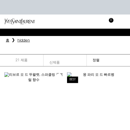
0
장
장바
바
메인 콘텐츠
구
니
홈
hidden
21 제품
정렬
FILTER MENU
BEST