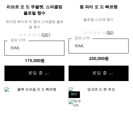
리브르 오 드 뚜왈렛, 스파클링
몽 파리 오 드 빠르펭
플로럴 향수
플로럴 시프레 향수
퓨어한 화이트 티 향의 스파클링 플로
럴 향수
(80)
(241)
용량 선택
용량 선택
230,000원
175,000원
로딩 중 ...
로딩 중 ...
BEST