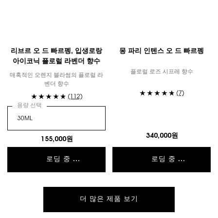
리브르 오 드 빠르펭, 입생로랑
몽 파리 인텐스 오 드 빠르펭
아이코닉 플로럴 라벤더 향수
플로럴 로즈 시프레 향수
매혹적인 오렌지 블라썸의 플로럴 라
벤더 향수
(7)
(112)
용량 선택
340,000원
155,000원
로딩 중 ...
로딩 중 ...
더 많은 제품 보기