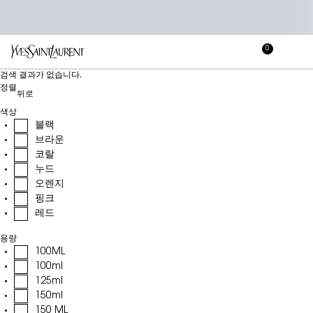
0
장
장바
바
메인 콘텐츠
검색 결과가 없습니다.
구
정렬
니
뒤로
색상
블랙
브라운
코랄
누드
오렌지
핑크
레드
용량
100ML
100ml
125ml
150ml
150 ML