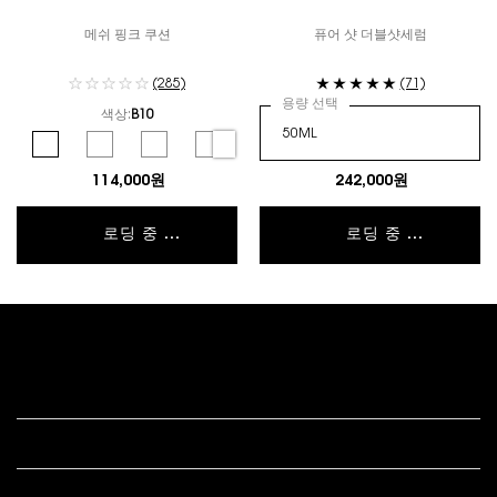
메쉬 핑크 쿠션
퓨어 샷 더블샷세럼
(285)
(71)
용량 선택
색상:
B10
컬러 선택
Selected
B10 color for 뚜쉬 에끌라 글로우-팩트 쿠션, 1 of 6
Selected
B20 color for 뚜쉬 에끌라 글로우-팩트 쿠션, 2 of 6
Selected
B25 color for 뚜쉬 에끌라 글로우-팩트 쿠션, 3 of 6
Selected
B30 color for 뚜쉬 에끌라 글로우-팩트 쿠션, 4 of 
Selected
BR10 color for 뚜쉬 에끌라 글로우-팩트 쿠
Selected
BR20 color for 뚜쉬 에끌라 글
114,000원
242,000원
로딩 중 ...
로딩 중 ...
푸터 내비게이션
고객 서비스
법적 고시
s