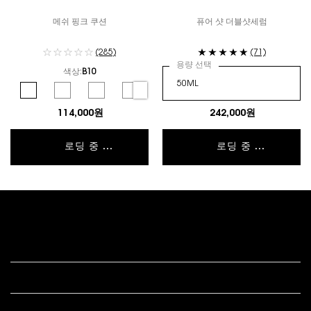
메쉬 핑크 쿠션
퓨어 샷 더블샷세럼
(285)
(71)
용량 선택
색상:
B10
컬러 선택
Selected
B10 color for 뚜쉬 에끌라 글로우-팩트 쿠션, 1 of 6
Selected
B20 color for 뚜쉬 에끌라 글로우-팩트 쿠션, 2 of 6
Selected
B25 color for 뚜쉬 에끌라 글로우-팩트 쿠션, 3 of 6
Selected
B30 color for 뚜쉬 에끌라 글로우-팩트 쿠션, 4 of 
Selected
BR10 color for 뚜쉬 에끌라 글로우-팩트 쿠
Selected
BR20 color for 뚜쉬 에끌라 글
114,000원
242,000원
로딩 중 ...
로딩 중 ...
푸터 내비게이션
고객 서비스
법적 고시
s