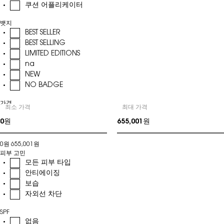
쿠션 어플리케이터
뱃지
BEST SELLER
BEST SELLING
LIMITED EDITIONS
na
NEW
NO BADGE
가격
최소 가격
최대 가격
가격
0원
655,001원
피부 고민
모든 피부 타입
안티에이징
보습
자외선 차단
SPF
없음