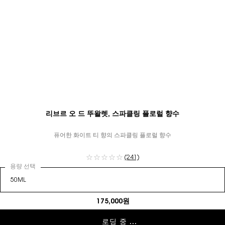
리브르 오 드 뚜왈렛, 스파클링 플로럴 향수
퓨어한 화이트 티 향의 스파클링 플로럴 향수
(241)
용량 선택
175,000원
로딩 중 ...