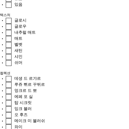
있음
텍스처
글로시
글로우
내추럴 매트
매트
벨벳
새틴
샤인
쉬머
컬렉션
데생 드 르갸르
루쥬 쀠르 꾸뛰르
엉크르 드 뽀
에페 포 실
탑 시크릿
잉크 블러
오 후즈
메이크 미 블러쉬
와이