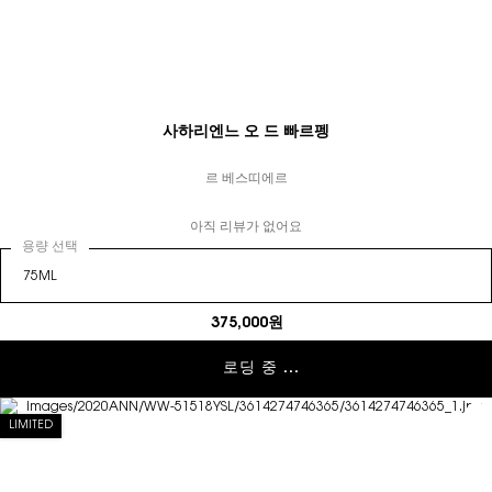
사하리엔느 오 드 빠르펭
르 베스띠에르
아직 리뷰가 없어요
용량 선택
375,000원
로딩 중 ...
LIMITED