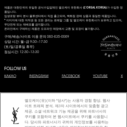
제품은 대한민국의 유일한 공식수입업체인 엘오케이 유한회사 (L’OREAL KOREA)가 수입한 정
품입니다.
입생로랑 뷰티 본사 물류센터에서 직접 출고되며, 백화점 판매 상품과 동일한 제품입니다.
* 이미지에 대한 저작권 등 모든 권리는 로레알 그룹 및 엘오케이 유한회사가 보유하고 있으며,
무단전재 또는 재배포를 금지합니다.
온라인에서 구매하신 제품은 오프라인 매장에서 교환 및 포장이 불가합니다.
구매/배송/사이트 이용 문의 080-835-0089
상담 시간: 월~금 9:30~17:30
(토/일/공휴일 휴무)
점심시간: 12:30~13:30
FOLLOW US
KAKAO
INSTAGRAM
FACEBOOK
YOUTUBE
X
엘오케이(유)(이하 "당사")는 사용자 경험 향상, 웹사
이트 트래픽 분석, 제3자 사이트에서의 맞춤형 광고
제공, 소셜 네트워크 기능 제공을 위해 파트너사의
© 2025 YSL Beauty
쿠키를 포함하여 본 웹사이트에서 쿠키를 사용합니
제이피모간 체이스은행 구매안전 서비스(채무지급보증)
다. 당사와 파트너사가 귀하의 개인정보를 사용하는
고객님은 안전거래를 위해 현금 결제한 금액에 대해 저희 쇼핑몰에서 가입한 제이피
모간 체이스은행 구매안전서비스
(지급보증서)
를 이용하실 수 있습니다.