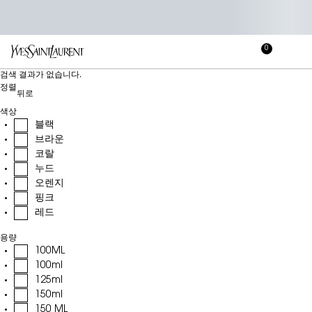
0
장
장바
바
메인 콘텐츠
검색 결과가 없습니다.
구
정렬
니
뒤로
색상
블랙
브라운
코랄
누드
오렌지
핑크
레드
용량
100ML
100ml
125ml
150ml
150 ML