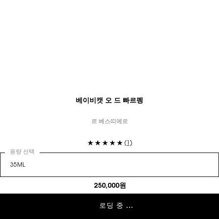
베이비캣 오 드 빠르펭
르 베스띠에르
(1)
용량 선택
250,000원
로딩 중 ...