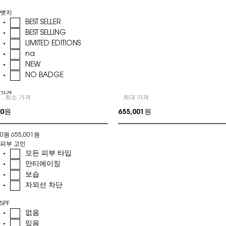
뱃지
BEST SELLER
BEST SELLING
LIMITED EDITIONS
na
NEW
NO BADGE
가격
최소 가격
최대 가격
가격
0원
655,001원
피부 고민
모든 피부 타입
안티에이징
보습
자외선 차단
SPF
없음
있음