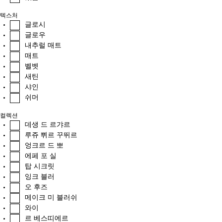
텍스처
글로시
글로우
내추럴 매트
매트
벨벳
새틴
샤인
쉬머
컬렉션
데생 드 르갸르
루쥬 쀠르 꾸뛰르
엉크르 드 뽀
에페 포 실
탑 시크릿
잉크 블러
오 후즈
메이크 미 블러쉬
와이
르 베스띠에르