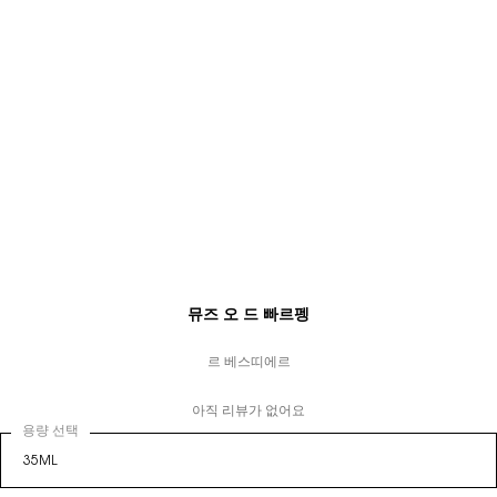
뮤즈 오 드 빠르펭
르 베스띠에르
아직 리뷰가 없어요
용량 선택