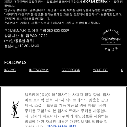
제품은 대한민국의 유일한 공식수입업체인 엘오케이 유한회사 (L’OREAL KOREA)가 수입한 정
품입니다.
입생로랑 뷰티 본사 물류센터에서 직접 출고되며, 백화점 판매 상품과 동일한 제품입니다.
* 이미지에 대한 저작권 등 모든 권리는 로레알 그룹 및 엘오케이 유한회사가 보유하고 있으며,
무단전재 또는 재배포를 금지합니다.
온라인에서 구매하신 제품은 오프라인 매장에서 교환 및 포장이 불가합니다.
구매/배송/사이트 이용 문의 080-835-0089
상담 시간: 월~금 9:30~17:30
(토/일/공휴일 휴무)
점심시간: 12:30~13:30
FOLLOW US
KAKAO
INSTAGRAM
FACEBOOK
YOUTUBE
X
엘오케이(유)(이하 "당사")는 사용자 경험 향상, 웹사
이트 트래픽 분석, 제3자 사이트에서의 맞춤형 광고
제공, 소셜 네트워크 기능 제공을 위해 파트너사의
© 2025 YSL Beauty
쿠키를 포함하여 본 웹사이트에서 쿠키를 사용합니
제이피모간 체이스은행 구매안전 서비스(채무지급보증)
다. 당사와 파트너사가 귀하의 개인정보를 사용하는
고객님은 안전거래를 위해 현금 결제한 금액에 대해 저희 쇼핑몰에서 가입한 제이피
모간 체이스은행 구매안전서비스
(지급보증서)
를 이용하실 수 있습니다.
방법에 대한 자세한 내용은 개인정보처리방침을 참
이용약관
개인정보처리방침
쿠키정책