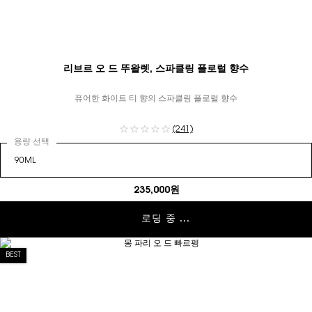
리브르 오 드 뚜왈렛, 스파클링 플로럴 향수
퓨어한 화이트 티 향의 스파클링 플로럴 향수
(241)
용량 선택
235,000원
로딩 중 ...
BEST