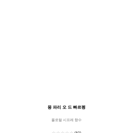
몽 파리 오 드 빠르펭
플로럴 시프레 향수