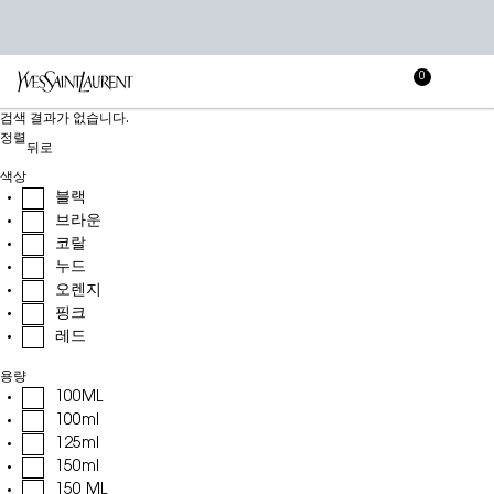
0
장
장바
바
메인 콘텐츠
검색 결과가 없습니다.
구
정렬
니
뒤로
색상
블랙
브라운
코랄
누드
오렌지
핑크
레드
용량
100ML
100ml
125ml
150ml
150 ML