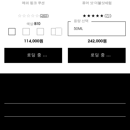
메쉬 핑크 쿠션
퓨어 샷 더블샷세럼
(285)
(71)
용량 선택
색상:
B10
컬러 선택
Selected
B10 color for 뚜쉬 에끌라 글로우-팩트 쿠션, 1 of 6
Selected
B20 color for 뚜쉬 에끌라 글로우-팩트 쿠션, 2 of 6
Selected
B25 color for 뚜쉬 에끌라 글로우-팩트 쿠션, 3 of 6
Selected
B30 color for 뚜쉬 에끌라 글로우-팩트 쿠션, 4 of 
Selected
BR10 color for 뚜쉬 에끌라 글로우-팩트 쿠
Selected
BR20 color for 뚜쉬 에끌라 글
114,000원
242,000원
로딩 중 ...
로딩 중 ...
푸터 내비게이션
고객 서비스
법적 고시
s