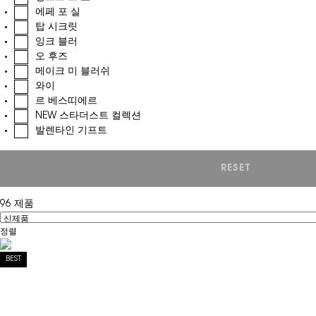
에페 포 실
탑 시크릿
잉크 블러
오 후즈
메이크 미 블러쉬
와이
르 베스띠에르
NEW 스타더스트 컬렉션
발렌타인 기프트
RESET
CHOOSEN RE
96 제품
정렬
Filter menu
BEST