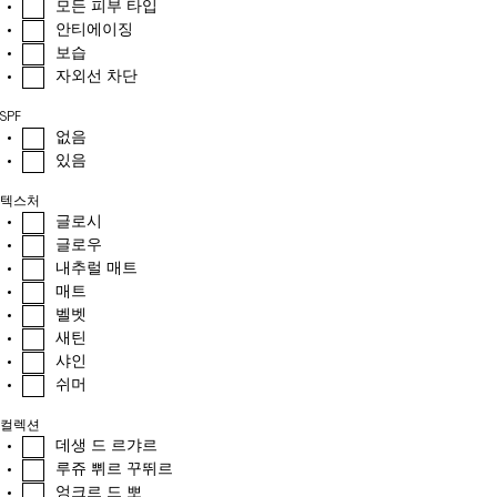
모든 피부 타입
안티에이징
보습
자외선 차단
SPF
없음
있음
텍스처
글로시
글로우
내추럴 매트
매트
벨벳
새틴
샤인
쉬머
컬렉션
데생 드 르갸르
루쥬 쀠르 꾸뛰르
엉크르 드 뽀