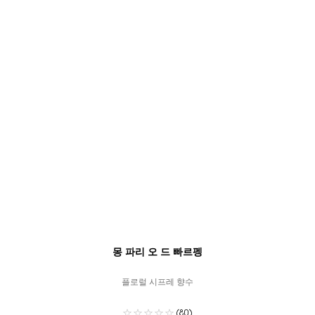
몽 파리 오 드 빠르펭
플로럴 시프레 향수
(80)