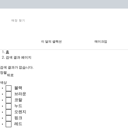
매장 찾기
이 달의 셀렉션
메이크업
메인 콘텐츠
홈
검색 결과 페이지
검색 결과가 없습니다.
정렬
뒤로
색상
블랙
브라운
코랄
누드
오렌지
핑크
레드