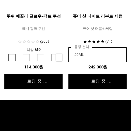
뚜쉬 에끌라 글로우-팩트 쿠션
퓨어 샷 나이트 리부트 세럼
메쉬 핑크 쿠션
퓨어 샷 더블샷세럼
(285)
(71)
용량 선택
색상:
B10
컬러 선택
Selected
B10 color for 뚜쉬 에끌라 글로우-팩트 쿠션, 1 of 6
Selected
B20 color for 뚜쉬 에끌라 글로우-팩트 쿠션, 2 of 6
Selected
B25 color for 뚜쉬 에끌라 글로우-팩트 쿠션, 3 of 6
Selected
B30 color for 뚜쉬 에끌라 글로우-팩트 쿠션, 4 of 
Selected
BR10 color for 뚜쉬 에끌라 글로우-팩트 쿠
Selected
BR20 color for 뚜쉬 에끌라 글
114,000원
242,000원
로딩 중 ...
로딩 중 ...
푸터 내비게이션
고객 서비스