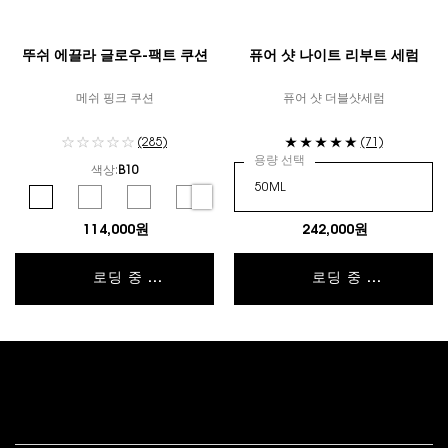
뚜쉬 에끌라 글로우-팩트 쿠션
퓨어 샷 나이트 리부트 세럼
메쉬 핑크 쿠션
퓨어 샷 더블샷세럼
(285)
(71)
용량 선택
색상:
B10
컬러 선택
Selected
B10 color for 뚜쉬 에끌라 글로우-팩트 쿠션, 1 of 6
Selected
B20 color for 뚜쉬 에끌라 글로우-팩트 쿠션, 2 of 6
Selected
B25 color for 뚜쉬 에끌라 글로우-팩트 쿠션, 3 of 6
Selected
B30 color for 뚜쉬 에끌라 글로우-팩트 쿠션, 4 of 
Selected
BR10 color for 뚜쉬 에끌라 글로우-팩트 쿠
Selected
BR20 color for 뚜쉬 에끌라 글
114,000원
242,000원
로딩 중 ...
로딩 중 ...
푸터 내비게이션
고객 서비스