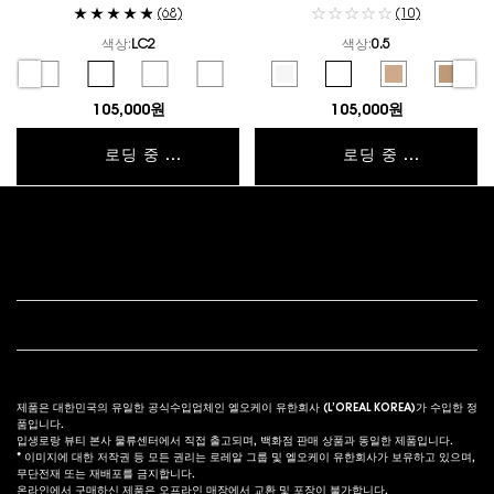
(68)
(10)
색상:
LC2
색상:
0.5
컬러 선택
컬러 선택
elected
C6 color for 올아워 파운데이션, 1 of 5
Selected
LC1 color for 올아워 파운데이션, 2 of 5
Selected
LC2 color for 올아워 파운데이션, 3 of 5
Selected
LC3 color for 올아워 파운데이션, 4 of 5
Selected
LN1 color for 올아워 파운데이션, 5 of 5
Selected
투명 color for 올아워 하이퍼 파우더, 
Selected
0.5 color for 올아워 하이퍼
Selected
01 color for 
Select
02 col
105,000원
105,000원
로딩 중 ...
로딩 중 ...
푸터 내비게이션
고객 서비스
법적 고시
s
제품은 대한민국의 유일한 공식수입업체인 엘오케이 유한회사 (L’OREAL KOREA)가 수입한 정
품입니다.
입생로랑 뷰티 본사 물류센터에서 직접 출고되며, 백화점 판매 상품과 동일한 제품입니다.
* 이미지에 대한 저작권 등 모든 권리는 로레알 그룹 및 엘오케이 유한회사가 보유하고 있으며,
무단전재 또는 재배포를 금지합니다.
온라인에서 구매하신 제품은 오프라인 매장에서 교환 및 포장이 불가합니다.