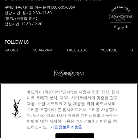
구매/배송/사이트 이용 문의 080-835-0089
상담 시간: 월~금 9:30~17:30
(토/일/공휴일 휴무)
점심시간: 12:30~13:30
FOLLOW US
KAKAO
INSTAGRAM
FACEBOOK
YOUTUBE
X
엘오케이(유)(이하 "당사")는 사용자 경험 향상, 웹사
© 2025 YSL Beauty
이트 트래픽 분석, 제3자 사이트에서의 맞춤형 광고
제이피모간 체이스은행 구매안전 서비스(채무지급보증)
고객님은 안전거래를 위해 현금 결제한 금액에 대해 저희 쇼핑몰에서 가입한 제이피
제공, 소셜 네트워크 기능 제공을 위해 파트너사의
모간 체이스은행 구매안전서비스
(지급보증서)
를 이용하실 수 있습니다.
쿠키를 포함하여 본 웹사이트에서 쿠키를 사용합니
이용약관
개인정보처리방침
쿠키정책
다. 당사와 파트너사가 귀하의 개인정보를 사용하는
사업자명: 엘오케이(유) 대표: 로드리고 알바로 레벨로 피자로
방법에 대한 자세한 내용은 개인정보처리방침을 참
사업자 등록번호: 220-81-73483
조하십시오.
개인정보처리방침
(사업자정보 확인)
주소: 서울특별시 강남구 영동대로 517 아셈타워 31층
통신판매업신고: 2012-서울강남-01663