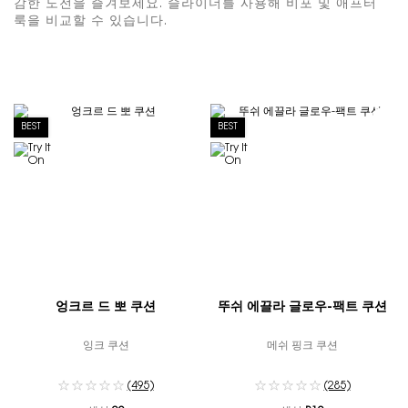
감한 도전을 즐겨보세요. 슬라이더를 사용해 비포 및 애프터
룩을 비교할 수 있습니다.
BEST
BEST
엉크르 드 뽀 쿠션
뚜쉬 에끌라 글로우-팩트 쿠션
잉크 쿠션
메쉬 핑크 쿠션
(495)
(285)