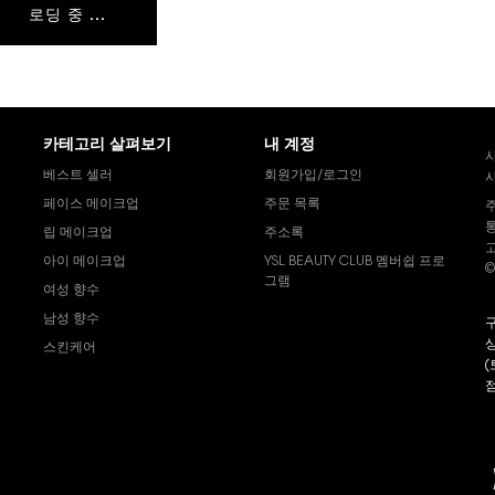
로딩 중 ...
카테고리 살펴보기
내 계정
베스트 셀러
회원가입/로그인
사
페이스 메이크업
주문 목록
통
립 메이크업
주소록
고
아이 메이크업
YSL BEAUTY CLUB 멤버쉽 프로
©
그램
여성 향수
남성 향수
구
상
스킨케어
(
s
점