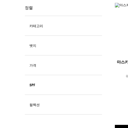
마스카라
정렬
카테고리
뱃지
마스카
가격
SPF
1가지 컬러 구매 가능
컬렉션