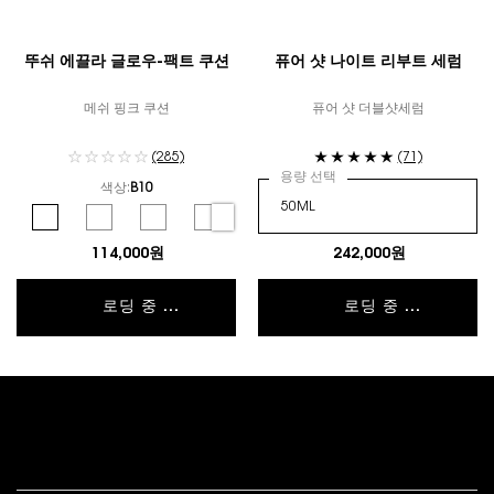
뚜쉬 에끌라 글로우-팩트 쿠션
퓨어 샷 나이트 리부트 세럼
메쉬 핑크 쿠션
퓨어 샷 더블샷세럼
(285)
(71)
용량 선택
색상:
B10
컬러 선택
Selected
B10 color for 뚜쉬 에끌라 글로우-팩트 쿠션, 1 of 6
Selected
B20 color for 뚜쉬 에끌라 글로우-팩트 쿠션, 2 of 6
Selected
B25 color for 뚜쉬 에끌라 글로우-팩트 쿠션, 3 of 6
Selected
B30 color for 뚜쉬 에끌라 글로우-팩트 쿠션, 4 of 
Selected
BR10 color for 뚜쉬 에끌라 글로우-팩트 쿠
Selected
BR20 color for 뚜쉬 에끌라 글
114,000원
242,000원
로딩 중 ...
로딩 중 ...
푸터 내비게이션
고객 서비스