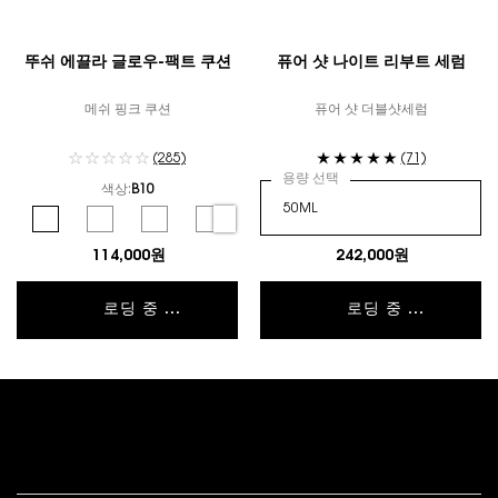
뚜쉬 에끌라 글로우-팩트 쿠션
퓨어 샷 나이트 리부트 세럼
메쉬 핑크 쿠션
퓨어 샷 더블샷세럼
(285)
(71)
용량 선택
색상:
B10
컬러 선택
Selected
B10 color for 뚜쉬 에끌라 글로우-팩트 쿠션, 1 of 6
Selected
B20 color for 뚜쉬 에끌라 글로우-팩트 쿠션, 2 of 6
Selected
B25 color for 뚜쉬 에끌라 글로우-팩트 쿠션, 3 of 6
Selected
B30 color for 뚜쉬 에끌라 글로우-팩트 쿠션, 4 of 
Selected
BR10 color for 뚜쉬 에끌라 글로우-팩트 쿠
Selected
BR20 color for 뚜쉬 에끌라 글
114,000원
242,000원
로딩 중 ...
로딩 중 ...
푸터 내비게이션
고객 서비스