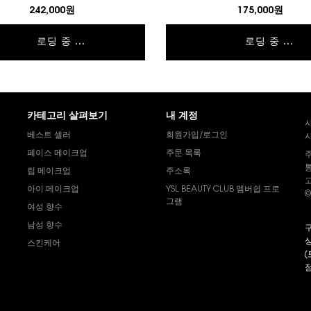
242,000원
175,000원
로딩 중 ...
로딩 중 ...
카테고리 살펴보기
내 계정
베스트 셀러
회원가입/로그인
사
페이스 메이크업
주문 목록
통
립 메이크업
주소록
고
아이 메이크업
YSL BEAUTY CLUB 멤버쉽 프로
©
그램
여성 향수
남성 향수
구
상
스킨케어
(
s
점