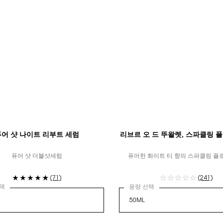
퓨어 샷 나이트 리부트 세럼
리브르 오 드 뚜왈렛, 스파클링 
퓨어 샷 더블샷세럼
퓨어한 화이트 티 향의 스파클링 플
(71)
(241)
택
용량 선택
of 6
션, 4 of 6
우-팩트 쿠션, 5 of 6
라 글로우-팩트 쿠션, 6 of 6