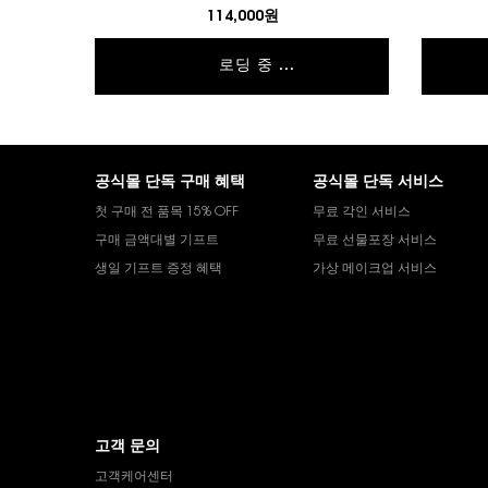
114,000원
로딩 중 ...
푸터 내비게이션
공식몰 단독 구매 혜택
공식몰 단독 서비스
첫 구매 전 품목 15% OFF
무료 각인 서비스
구매 금액대별 기프트
무료 선물포장 서비스
생일 기프트 증정 혜택
가상 메이크업 서비스
고객 문의
고객케어센터