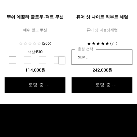
뚜쉬 에끌라 글로우-팩트 쿠션
퓨어 샷 나이트 리부트 세럼
메쉬 핑크 쿠션
퓨어 샷 더블샷세럼
(285)
(71)
용량 선택
색상:
B10
컬러 선택
Selected
B10 color for 뚜쉬 에끌라 글로우-팩트 쿠션, 1 of 6
Selected
B20 color for 뚜쉬 에끌라 글로우-팩트 쿠션, 2 of 6
Selected
B25 color for 뚜쉬 에끌라 글로우-팩트 쿠션, 3 of 6
Selected
B30 color for 뚜쉬 에끌라 글로우-팩트 쿠션, 4 of 
Selected
BR10 color for 뚜쉬 에끌라 글로우-팩트 쿠
Selected
BR20 color for 뚜쉬 에끌라 글
114,000원
242,000원
로딩 중 ...
로딩 중 ...
푸터 내비게이션
고객 서비스