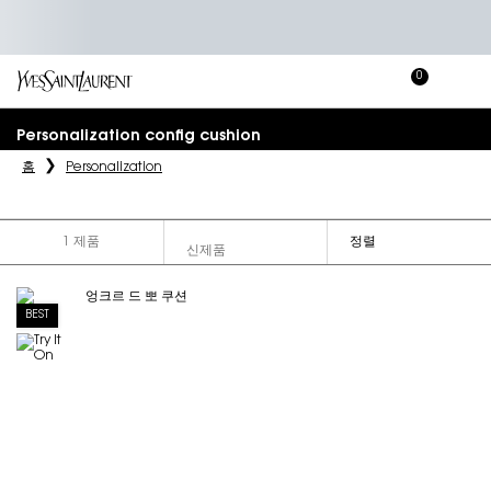
0
장
장바
바
메인 콘텐츠
구
Personalization config cushion
니
홈
Personalization
1 제품
정렬
FILTER MENU
BEST