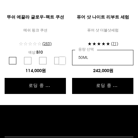
뚜쉬 에끌라 글로우-팩트 쿠션
퓨어 샷 나이트 리부트 세럼
메쉬 핑크 쿠션
퓨어 샷 더블샷세럼
(285)
(71)
용량 선택
색상:
B10
컬러 선택
Selected
B10 color for 뚜쉬 에끌라 글로우-팩트 쿠션, 1 of 6
Selected
B20 color for 뚜쉬 에끌라 글로우-팩트 쿠션, 2 of 6
Selected
B25 color for 뚜쉬 에끌라 글로우-팩트 쿠션, 3 of 6
Selected
B30 color for 뚜쉬 에끌라 글로우-팩트 쿠션, 4 of 
Selected
BR10 color for 뚜쉬 에끌라 글로우-팩트 쿠
Selected
BR20 color for 뚜쉬 에끌라 글
114,000원
242,000원
로딩 중 ...
로딩 중 ...
푸터 내비게이션
고객 서비스