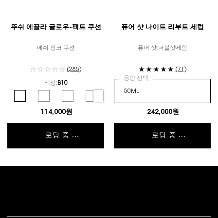
뚜쉬 에끌라 글로우-팩트 쿠션
퓨어 샷 나이트 리부트 세럼
메쉬 핑크 쿠션
퓨어 샷 더블샷세럼
(285)
(71)
용량 선택
색상:
B10
컬러 선택
Selected
B10 color for 뚜쉬 에끌라 글로우-팩트 쿠션, 1 of 6
Selected
B20 color for 뚜쉬 에끌라 글로우-팩트 쿠션, 2 of 6
Selected
B25 color for 뚜쉬 에끌라 글로우-팩트 쿠션, 3 of 6
Selected
B30 color for 뚜쉬 에끌라 글로우-팩트 쿠션, 4 of 
Selected
BR10 color for 뚜쉬 에끌라 글로우-팩트 쿠
Selected
BR20 color for 뚜쉬 에끌라 글
114,000원
242,000원
로딩 중 ...
로딩 중 ...
푸터 내비게이션
고객 서비스