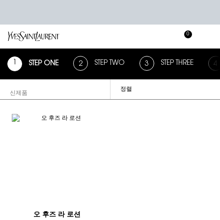
0
장
장바
바
메인 콘텐츠
구
STEP TWO
STEP THREE
STEP ONE
니
정렬
FILTER MENU
오 후즈 라 로션