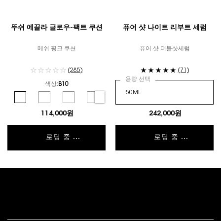
뚜쉬 에끌라 글로우-팩트 쿠션
퓨어 샷 나이트 리부트 세럼
메쉬 핑크 쿠션
퓨어 샷 더블샷세럼
(285)
(71)
용량 선택
색상:
B10
컬러 선택
Selected
B10 color for 뚜쉬 에끌라 글로우-팩트 쿠션, 1 of 6
Selected
B20 color for 뚜쉬 에끌라 글로우-팩트 쿠션, 2 of 6
Selected
B25 color for 뚜쉬 에끌라 글로우-팩트 쿠션, 3 of 6
Selected
B30 color for 뚜쉬 에끌라 글로우-팩트 쿠션, 4 of 
Selected
BR10 color for 뚜쉬 에끌라 글로우-팩트 쿠
Selected
BR20 color for 뚜쉬 에끌라 글
114,000원
242,000원
로딩 중 ...
로딩 중 ...
푸터 내비게이션
고객 서비스