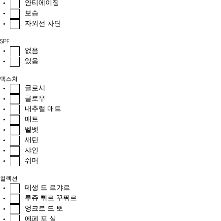
안티에이징
보습
자외선 차단
SPF
없음
있음
텍스처
글로시
글로우
내추럴 매트
매트
벨벳
새틴
샤인
쉬머
컬렉션
데생 드 르갸르
루쥬 쀠르 꾸뛰르
엉크르 드 뽀
에페 포 실