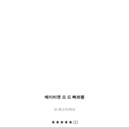
베이비캣 오 드 빠르펭
르 베스띠에르
(1)