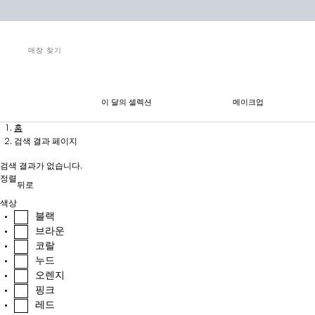
매장 찾기
이 달의 셀렉션
메이크업
메인 콘텐츠
홈
검색 결과 페이지
검색 결과가 없습니다.
정렬
뒤로
색상
블랙
브라운
코랄
누드
오렌지
핑크
레드