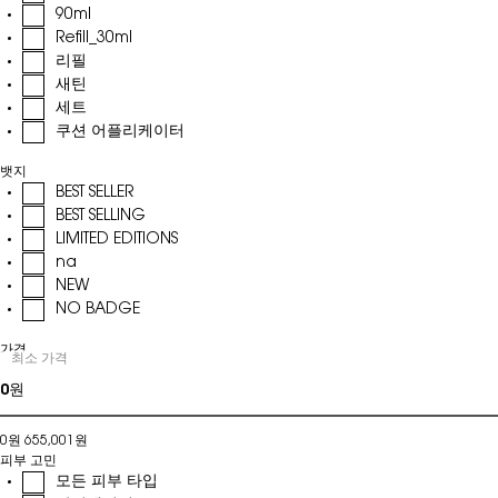
90ml
Refill_30ml
리필
새틴
세트
쿠션 어플리케이터
뱃지
BEST SELLER
BEST SELLING
LIMITED EDITIONS
na
NEW
NO BADGE
가격
최소 가격
가격
0원
655,001원
피부 고민
모든 피부 타입