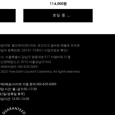
114,000원
로딩 중 ...
사업자명: 엘오케이(유) 대표: 로드리고 알바로 레벨로 피자로
업자 등록번호: 220-81-73483 (
사업자정보
확인)
주소: 서울특별시 강남구 영동대로 517 아셈타워 31층
신판매업신고: 2012-서울강남-01663
객케어센터: 080-835-0089
 2023 Yves Saint Laurent Cosmetics. All rights reserved.
매/배송/사이트 이용 문의 080-835-0089
담 시간: 월~금 9:30~17:30
토/일/공휴일 휴무)
심시간: 12:30~13:30