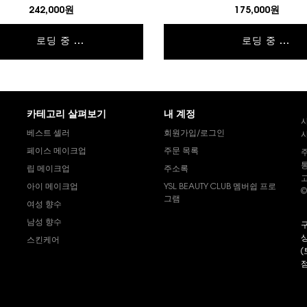
242,000원
175,000원
로딩 중 ...
로딩 중 ...
카테고리 살펴보기
내 계정
베스트 셀러
회원가입/로그인
사
페이스 메이크업
주문 목록
통
립 메이크업
주소록
고
아이 메이크업
YSL BEAUTY CLUB 멤버쉽 프로
©
그램
여성 향수
남성 향수
구
상
스킨케어
(
s
점