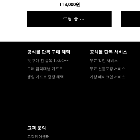
114,000원
로딩 중 ...
푸터 내비게이션
공식몰 단독 구매 혜택
공식몰 단독 서비스
첫 구매 전 품목 15% OFF
무료 각인 서비스
구매 금액대별 기프트
무료 선물포장 서비스
생일 기프트 증정 혜택
가상 메이크업 서비스
고객 문의
고객케어센터