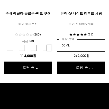
뚜쉬 에끌라 글로우-팩트 쿠션
퓨어 샷 나이트 리부트 세럼
메쉬 핑크 쿠션
퓨어 샷 더블샷세럼
(285)
(71)
용량 선택
색상:
B10
컬러 선택
Selected
B10 color for 뚜쉬 에끌라 글로우-팩트 쿠션, 1 of 6
Selected
B20 color for 뚜쉬 에끌라 글로우-팩트 쿠션, 2 of 6
Selected
B25 color for 뚜쉬 에끌라 글로우-팩트 쿠션, 3 of 6
Selected
B30 color for 뚜쉬 에끌라 글로우-팩트 쿠션, 4 of 
Selected
BR10 color for 뚜쉬 에끌라 글로우-팩트 쿠
Selected
BR20 color for 뚜쉬 에끌라 글
114,000원
242,000원
로딩 중 ...
로딩 중 ...
푸터 내비게이션
고객 서비스