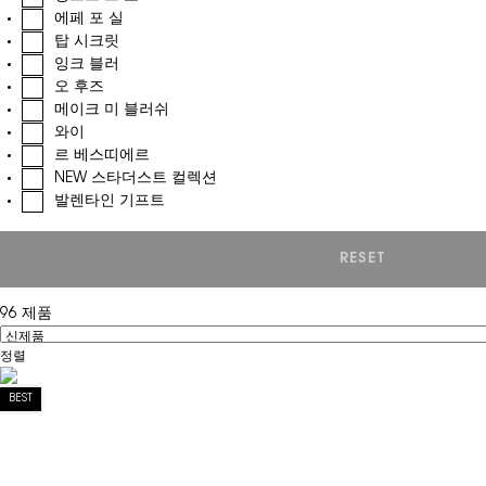
에페 포 실
탑 시크릿
잉크 블러
오 후즈
메이크 미 블러쉬
와이
르 베스띠에르
NEW 스타더스트 컬렉션
발렌타인 기프트
RESET
CHOOSEN RE
96 제품
정렬
Filter menu
BEST