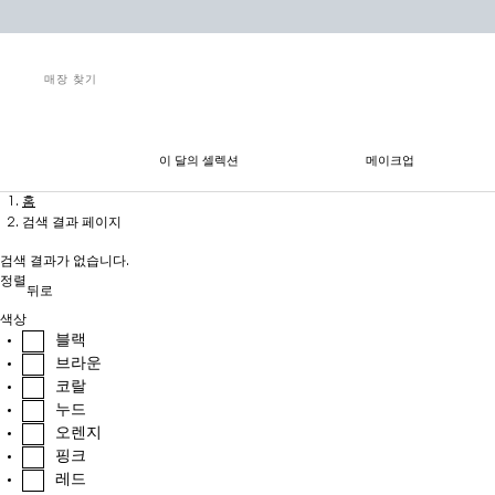
매장 찾기
이 달의 셀렉션
메이크업
메인 콘텐츠
홈
검색 결과 페이지
검색 결과가 없습니다.
정렬
뒤로
색상
블랙
브라운
코랄
누드
오렌지
핑크
레드