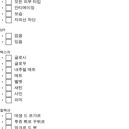
모든 피부 타입
안티에이징
보습
자외선 차단
SPF
없음
있음
텍스처
글로시
글로우
내추럴 매트
매트
벨벳
새틴
샤인
쉬머
컬렉션
데생 드 르갸르
루쥬 쀠르 꾸뛰르
엉크르 드 뽀