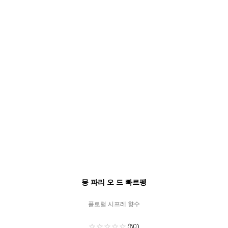
몽 파리 오 드 빠르펭
플로럴 시프레 향수
(80)